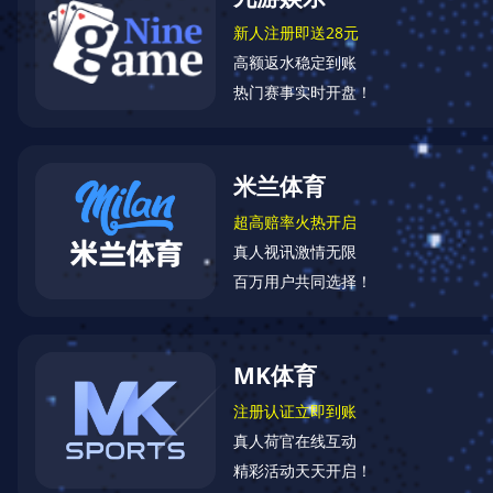
立即下载ob最新官网APP
首页
/
体育动态
/ 正文