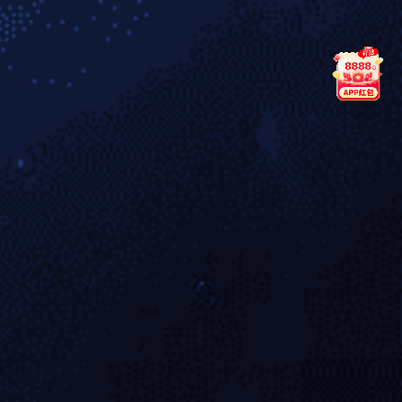
都能够以积极态度面对每一次上场机会。这
续追求更高目标。
意识到自己仍有很多地方需要改进。尽管获
足于顶级联赛，需要不断学习和提升。因
技状态上保持领先。此外，更深入理解战术
质同样重要。在之前的一些关键时刻，由于
导师指导，通过冥想等方法来缓解压力，提
也让他的视野更为开阔，对待每一个挑战也
战术层面还是心理层面都有明显提升。同