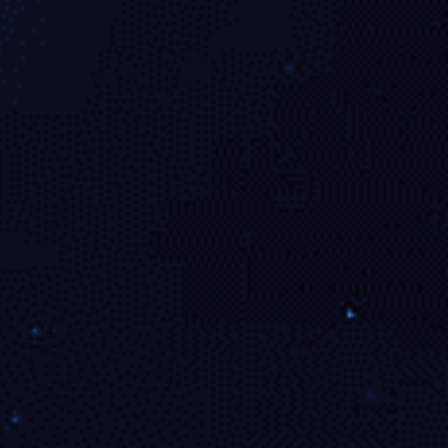
形但却强大的支持力量，让他明白团队合作
建立起良好默契，再到关键赛事中的优异表
运动不仅仅是身体素质较量，也是智慧与毅
职业生涯的重要篇章，为未来的发展奠定基
，他将继续秉持初心，以更加坚定自信姿态
其背后必然有着许多不为人知但却至关重要