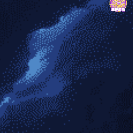
也开始显现于正式比赛中。当他们一起出现
次关键比赛中，两人联手创造出绝佳机会，
奋，也让观众们见证了他们之间日益加深的
说都是一种挑战。然而，对于穆尼尔而言，
期望，将所有压力转化为动力，全身心投入
对手的信息，以便制定合理策略应对挑战。
逐渐适应，穆尼尔发挥出了自己的特点。他
不断冲击对方防线。尤其是在进攻端，他与
机，有效撕开了对手防线。
不仅帮助球队取得胜利，更提升了自身在队