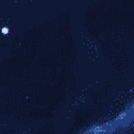
随着时间推移，这种默契不仅体现在训练场上，
在绿茵场上时，相互间已能做到无声沟通。在一
为球队打入制胜的一球，这一刻令队友们倍感振
合作关系。
3、比赛中的表现
首次以首发身份征战赛场，对于任何年轻球员来
这是展现自我的绝佳机会。他牢记恩里克对他的
到比赛之中。在赛前准备过程中，他认真分析了
在比赛开始后，虽然初期略显紧张，但随着节奏
积极参与防守，同时利用速度和技术制造威胁，
梅西之间几次流畅配合，让整个巴萨阵容焕发生
最终，这场比赛成为他职业生涯的重要转折点，