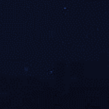
悍防守与深厚
山东队转会市场动态曝光
马德鲁加
国内外球
祝进球并
2026-07-30
2026-07