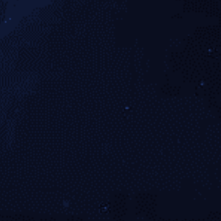
数据与后台管理隔离存储，提升
结合ob官方网站_ob(中国)部
敏感信息安全等级。
建立多地备份体系，降低意外
真实用户怎么说？
这些评价来自各地活跃用户，是平台长期稳定运行的最好证明。
阿斌
小云
广东 · 老用户
北京 · 女球迷
了快三年，从赛事数据到直播流
用手机看球最怕卡顿，这个平
都没掉链子，ob官方网站
全没让我失望，数据同步、切
b(中国) 确实是我目前最信赖的
很顺。
台之一。