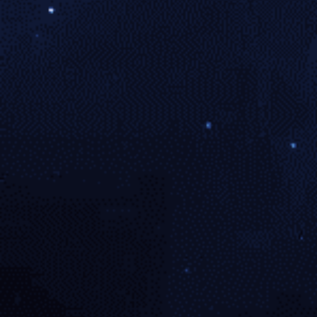
全站部署SSL/TLS协议，实现数据在传
用户
输过程中的有效保护。
王杰
江苏 · 深夜党
常常凌晨看球，ob最新官网 无论
用
是加载速度还是稳定性都表现不
畅度
错，没有掉线的烦恼。
_o
平