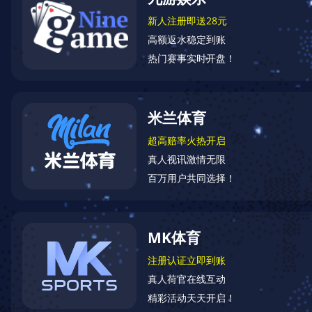
v6.3.0
发布于 2025年10月18日
本次更新重点：