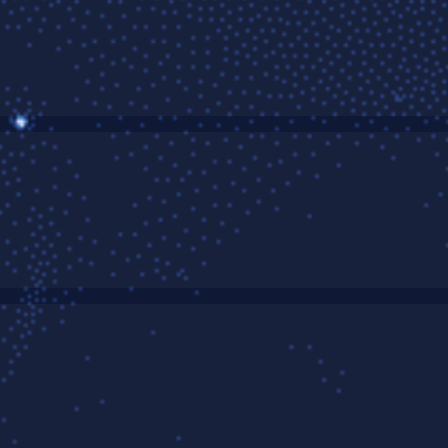
近期，德国科隆足球俱乐部的前锋马拉拒绝了英
了广泛关注。同时，布莱顿与科隆在转会费用上
职业生涯选择，也对两家俱乐部的未来计划产生