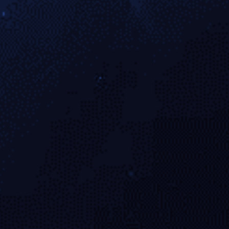
员，其竞争力势必下降，从而导致联赛整体
训体系和人才培养机制，以便不断涌现出新
将有助于改善财务状况，并提高整体竞技水
妙的人事关系，也昭示着未来多元化发展的
自身战略，从而做出相应调整，以应对瞬息
及布莱顿与科隆之间仍存费用分歧，是当今
析，该事件不仅揭示了个体决定背后的深层
来的压力和机遇。