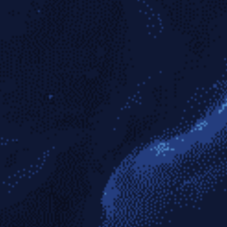
与此同时，布莱顿与科隆之间关于球员交易费用
金问题，更涉及双方对市场价值判断的不一致。
财务状况相较于大型俱乐部更为紧张，因此，他
而科隆则坚持要求较高的转会费，以反映出马拉
不应轻易放走这样具备发展潜力且已经证明过实
立场较为坚定，使得协议达成变得复杂化。
面对如此情况，两家俱乐部都需要进行一定程度
不仅可能错失优质人才，还可能导致双方关系恶
各方，在市场中保持开放态度及灵活性至关重要
4、事件对联赛格局影响
这一事件不仅仅是关于个别球员或单个交易，它
当越来越多的大型俱乐部向小型俱乐部施压时，