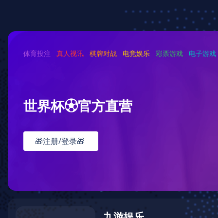
立即注册
ob最新官网
官网 ·
平台
OB最新官网 OFFICIAL WEBSITE
自2022年创立以来，
ob最新官网
致力于为用户提
LPL在内的热门赛事直播与数据服务，广受用户