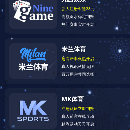
立即下载ob最新官网APP
首页
/
体育动态
/ 正文