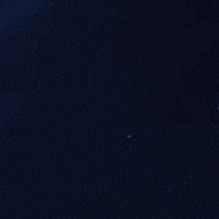
未来，我们期待看到这些动态如何进一步演变，
部也应借此契机，总结经验教训，不断优化运营
有这样，中国以及全球范围内足球事业才能实现