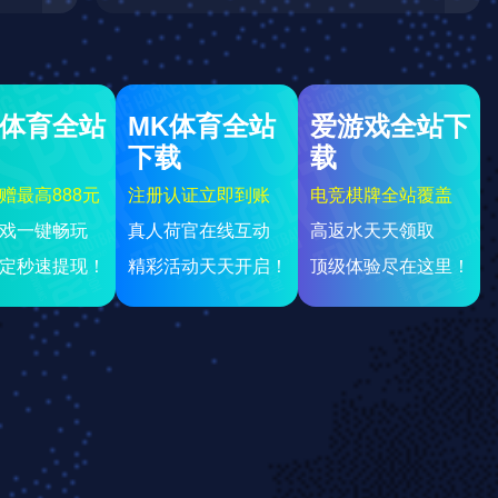
谈判以及这一事件对联赛格局的潜在影响四
深入的视角。
对当前球队环境的认可。在科隆，马拉得到
获得更多的发展空间。尤其是在过去的一段
增强。他希望能继续为球队贡献力量，而不
英超是世界顶级联赛，但对于很多球员来
的是稳定性和发展机会，他认为留在科隆可
活和家庭因素，他也许更倾向于留在熟悉且
观的薪资，但对于马拉而言，这并不是唯一
要金钱支持，更需要适合自己的发展路径。