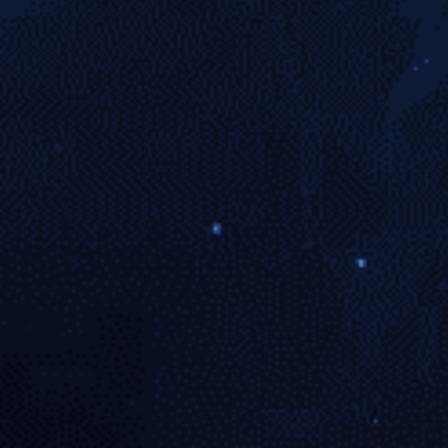
上一篇：
哈登罚球成就再创新高NBA历史第…
热门推荐