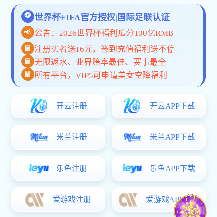
4. 我的信息会保存多久？是否安全？
5. 我能修改或删除我的信息吗？
6. 如何联系我们处理隐私相关问题？
风险防御图谱
ob最新官网持续构建动态风险模型，以图谱方式展示平台应
对潜在威胁的关键策略。