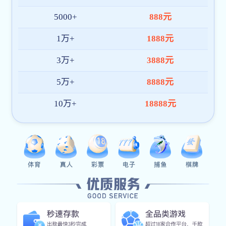
推荐网站
联系我们
河南省成都市花园街52号中心3单元1504室
support@utensiledesign.com
ob最新官网
ob最新官网官方网站【KY1.AC】官网认证:手机版、app下载、登录
入口、官方网站、网页版、平台、网址、地址、注册、娱乐，ob最新
官网(中国)官方网站欢迎大家选择真正的官方通道，同时我们提供全