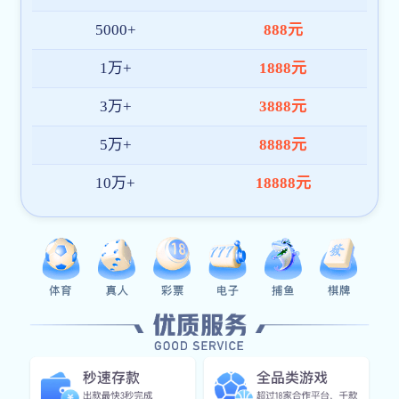
球员在新环境中的适应能力直接影响他们的发展和球
队的未来；再次，良好的团队氛围能够促进球员之间
的相互理解与合作；最后，通过案例分析，我们将深
入了解成功融入团队的球员是如何取得成就的。这篇
文章将全面阐述鲁梅尼格对维尔茨和沃尔特马德引进
计划背后的深层思考及其对球队建设的重要性。
1、引援策略的重要性
在现代足球中，引援策略往往决定了一支球队能否在
竞争激烈的联赛中立足。鲁梅尼格作为拜仁慕尼黑前
CEO，他的一言一行都备受关注。他提到希望引进维
尔茨和沃尔特马德，这表明他看重这两名年轻球员潜
力巨大，并且符合俱乐部的发展方向。
选择合适的人才不仅需要眼光，更需要全面考虑球员