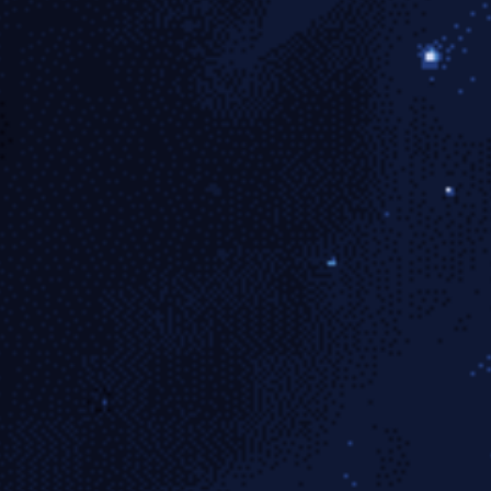
帕金斯分析亚历山大若获
MVP将迅速追赶约基奇荣誉
成就