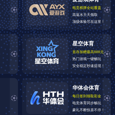
2026-05-29 01:20
121 次阅读
性愈加突显。尤其是最有价值球员（MVP）
，也在很大程度上影响其职业生涯的声望和
获MVP将如何迅速追赶当前的MVP持有者