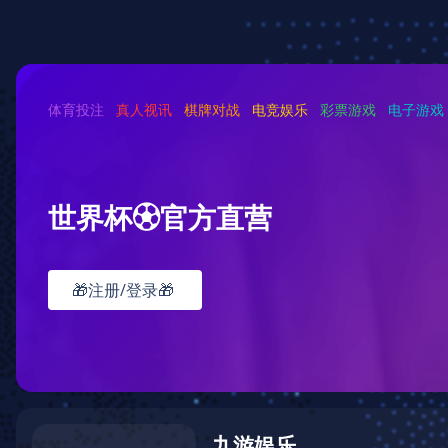
立即注册
ob最新官网
官网 ·
平台
OB最新官网 OFFICIAL WEBSITE
自2022年创立以来，
ob最新官网
致力于为用户提
LPL在内的热门赛事直播与数据服务，广受用户