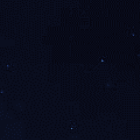
，并迅速缩小与当前超级巨星之间差距。同
发更多积极因素，有助于重新塑造团队形象
的竞争关系将更加白热化，而这类较量无
是对于亚历山大本人还是整个联盟来说，都
下一篇：
世界杯阵容分析西蒙斯替代者候选