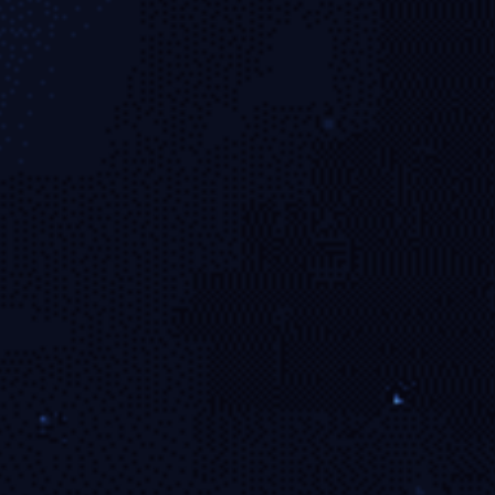
运动员所代表的不只是个人荣誉，还有背后
因此，无论是通过个人魅力还是竞技表现，
牌获得更广泛认可。
持纽约尼克斯而非俄克拉荷马城雷霆，是一
曝光到情感联结，再到明星效应，这些要素
此，即便面对不同类型挑战，依旧能稳坐众
号，不仅仅代表着胜利，更凝聚着无数人的梦想与期
、一代代人的传承建立出来的一份珍贵财
这样的经典瞬间，让每一个热爱篮球的人都