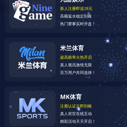
立即下载ob最新官网APP
首页
/
体育动态
/ 正文