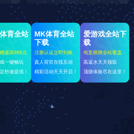
些因素不仅反映了球队在球迷心中的地位，
这些方面的探讨，我们可以更好地理解为何
一，其悠久的历史和丰富的文化积淀无疑为
曾多次夺得NBA总冠军，并培养出诸多传奇
是篮球运动员，更是纽约这座城市的一部
成就，但其历史相对较短，仅于2008年迁
级巨星，但缺乏像尼克斯那样深厚的传统和
同样强大的品牌效应。
焦点，无论是在经济、艺术还是体育领域，
球队独特的魅力，使得其吸引力远超其他城