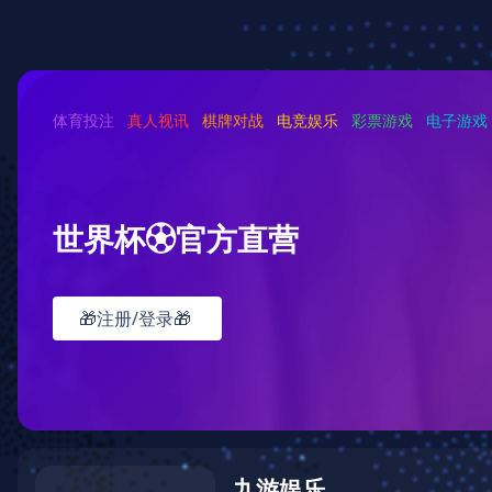
立即注册
ob最新官网
官网 ·
平台
OB最新官网 OFFICIAL WEBSITE
自2022年创立以来，
ob最新官网
致力于为用户提
LPL在内的热门赛事直播与数据服务，广受用户