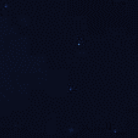
下一篇：
罗马警察局长呼吁德比与网球赛避