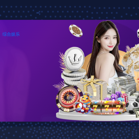
体育
下载App
公司简介
 权威体育数据
供包括NBA、英超、欧洲杯、
信赖。