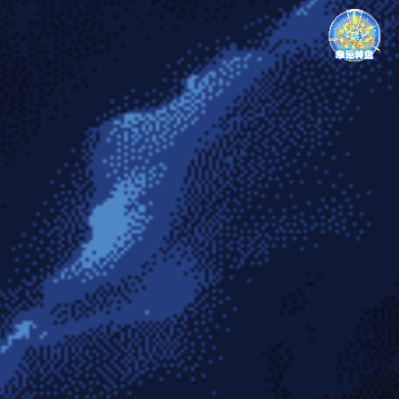
而这往往源于长期以来建立起来的情感联
约市民），观看尼克斯比赛几乎是一种生活
这种根植于日常生活中的情感纽带，让他们
队。
极参与其中，与当地居民保持紧密联系。这
队的一部分，从而增强了团体凝聚力。而雷
及宣传不足，其影响面相对局限，因此很难
球队往往受到家庭环境和朋友群体影响，而
历程的队伍。当身边的人都热衷于讨论或观
因此，在这种背景下，全美各地越来越多的