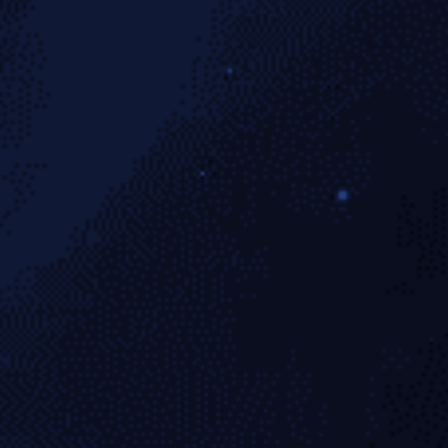
今社交媒体盛行时代，通过网络传播，一位优秀
数以万计忠实追随者共同构成的一种流行文化。
拥有更多受欢迎明星加持，自然可以帮助一个品
总结：
综上所述，全美球迷为何在总决赛期间倾向于支
个涉及多个层面的复杂问题。从历史传统、市场
共同作用，使得前者在竞争中占据优势。正因如
多粉丝心头之位，实现持续增长与发展。
Simplistically, 尼克斯被视为一种精神符
待。而这一切正是在长久岁月里，通过努力拼搏
富。因此，在未来的发展中，希望能够继续看到
能分享其中快乐！