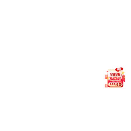
结果，包括其他球队对目标球员的兴趣等。
与此同时，不少小型俱乐部也开始尝试通过挖掘潜力
股来实现自身价值，这使得整个转会市场变得更具竞
争性。对于巴萨来说，要想在这样的环境中立足，就
必须精准识别目标，并制定有效策略，以确保每一笔
交易都能最大化收益。
4、未来展望与挑战
面对复杂多变的局势，巴萨需要重新审视自己的长远
发展战略。一方面，优化阵容结构，提高年轻球员培
养质量，是提升整体竞争力的重要途径；另一方面，
加强与赞助商和商业伙伴之间的合作，将有利于改善
财政状况，实现可持续发展。