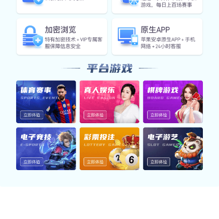
此外，与其他欧洲顶级俱乐部相比，巴萨在薪资支出
上的高额投入也让其难以应对当前的经济形势。在这
样的背景下，即便是球队中的核心球员，也面临被迫
出售的风险，以缓解财政压力。
2、多名球员或离队
根据《阿斯报》的报道，目前巴萨并没有绝对不可出
售的球员，这无疑为转会市场投下了一颗重磅炸弹。
从表面上看，这是一个令人震惊的信息，但实际上这
也是为了保障俱乐部未来发展的必要措施。
其中，一些年轻才俊如法蒂和佩德里虽然被寄予厚
望，但如果能带来可观收益，他们也可能成为交易对
象。而一些老将，如布斯克茨和皮克等，在接下来的
转会窗中同样面临去留不定的问题。