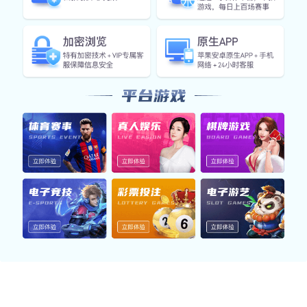
氛围更加积极向上。这种团队精神在场上转化为默契
配合，更好地执行教练制定的战术。同时，年轻球员
也能更快地吸收战术理念，为整个团队注入新的活
力。
因此，在詹姆斯看来，这种年轻化趋势为马刺带来了
巨大的发展潜力。他相信，只要这些小将能够持续进
步及提升个人能力，他们就能在不久的将来为球队争
取更高荣誉。
2、战术体系与调整
除了人才培养之外，教练组对于战术体系的灵活调整
也是促进球队发展的关键因素。马刺近年来致力于构
建以快速攻防转换为主的现代篮球风格，这种风格适
合其年轻球员的发展需求，有助于发挥他们速度快、