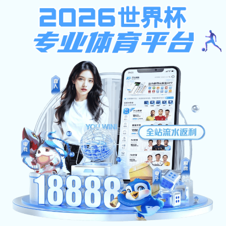
立即注册
ob最新官网
官网 · 权威
体育数据平台
OB最新官网 OFFICIAL WEBSITE
自2022年创立以来，
ob最新官网
致力于为用户提供包
括NBA、英超、欧洲杯、LPL在内的热门赛事直播与数
据服务，广受用户信赖。
立即下载ob最新官网APP