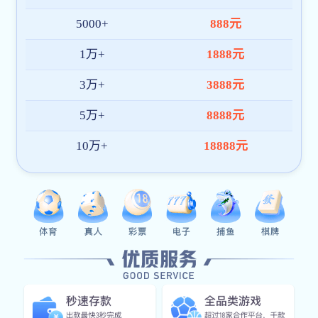
布置与换人策略以及可能的比赛结果四个方面进行深
入探讨，以期全面解读这场关键之战。
1、国足备战情况分析
国足在本次对决前进行了充分的备战，教练团队针对
库拉索进行了细致的分析与准备。从球队整体状态来
看，近期友谊赛的表现较为稳定，尤其是在进攻端展
现出了一定的威胁性。这无疑为即将到来的比赛奠定
了良好的基础。
此外，国家队在体能训练上也下了很大功夫，力求在
激烈的对抗中保持充沛的体力。考虑到能够进行11人
的换人，而限制3次，这意味着主教练需要在临场时
灵活应变，根据场上的局势做出及时调整。