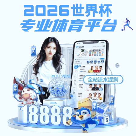
立即注册
ob最新官网
官网 · 权威
体育数据平台
OB最新官网 OFFICIAL WEBSITE
自2022年创立以来，
ob最新官网
致力于为用户提供包
括NBA、英超、欧洲杯、LPL在内的热门赛事直播与数
据服务，广受用户信赖。
立即下载ob最新官网APP