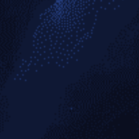
点击查看每次更新的重点改动，ob最新官网将持续优化用户体验
移。
推荐。
适合ob官方网站_ob(中国)用户快速上手。