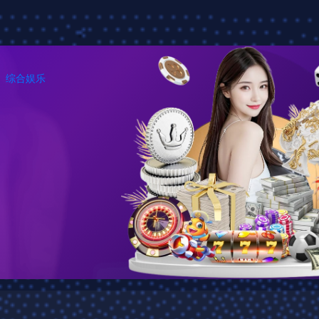
下载App
公司简介
体育
 权威体育数据
供包括NBA、英超、欧洲杯、
信赖。