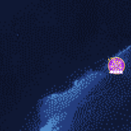
风控识别成功率
99.2%
欺诈行为识别
别与权限隔离，为ob最新官网平台用户建立第一道防