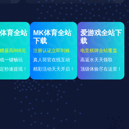
量持续增长，深受广大体育爱好者喜
于成为全球领先的ob官方网站