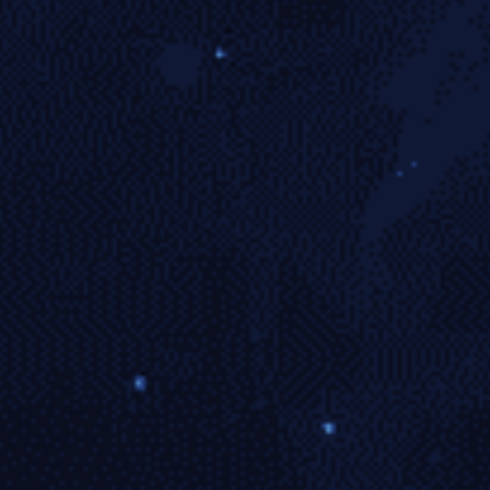
v6.0.0 · 发布于 2025年3月