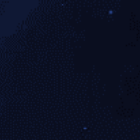
我们的品牌
作为综合性的ob最新官网平
打造一个安全、稳定、可信赖
在推动行业标准提升的同时，o